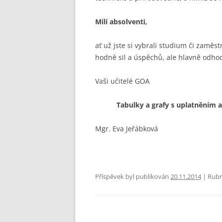
STUDENTSKÁ RADA
SEZNAMY
VEŘ
Milí absolventi,
VÝCHOVNÁ KOMISE
PORADENSTVÍ
ať už jste si vybrali studium či zamě
hodně sil a úspěchů, ale hlavně odhod
ZAMĚSTNANCI ŠKOLY
Vaši učitelé GOA
FOTOGALERIE
Tabulky a grafy s uplatněním 
PARTNEŘI ŠKOLY
Mgr. Eva Jeřábková
Příspěvek byl publikován
20.11.2014
| Rubr