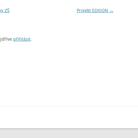
ky ZŠ
Projekt EDISON
→
ejdříve
přihlásit
.