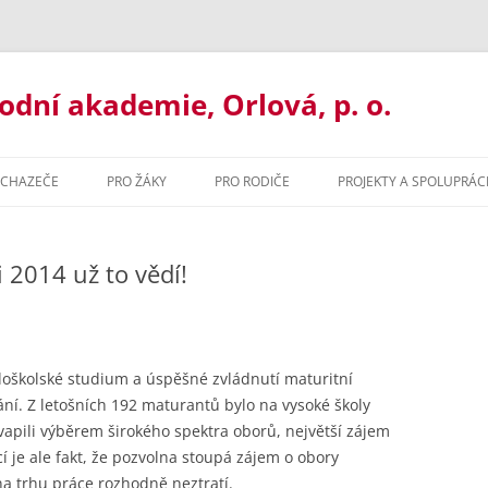
ní akademie, Orlová, p. o.
UCHAZEČE
PRO ŽÁKY
PRO RODIČE
PROJEKTY A SPOLUPRÁC
UJ U NÁS
ORGANIZACE ROKU
BAKALÁŘI
 2014 už to vědí!
ORMACE PRO UCHAZEČE
MATERIÁLY KE STAŽENÍ
ORGANIZACE ŠK. ROKU
ILETÉ GYMNÁZIUM
MATURITNÍ ZKOUŠKA 2021
MATERIÁLY KE STAŽENÍ
ŘLETÉ GYMNÁZIUM
PORADENSTVÍ
PORADENSTVÍ
edoškolské studium a úspěšné zvládnutí maturitní
ání. Z letošních 192 maturantů bylo na vysoké školy
ZACE ROKU
ORMAČNÍ TECHNOLOGIE
PREVENCE RIZIK
NADAČNÍ FOND GOA ORLOVÁ
vapili výběrem širokého spektra oborů, největší zájem
ZVONĚNÍ
HODNÍ AKADEMIE
cí je ale fakt, že pozvolna stoupá zájem o obory
na trhu práce rozhodně neztratí.