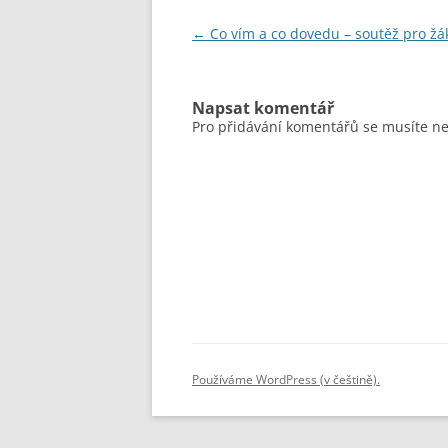
Navigace
←
Co vím a co dovedu – soutěž pro žá
pro
příspěvky
Napsat komentář
Pro přidávání komentářů se musíte n
Používáme WordPress (v češtině).