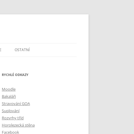
E
OSTATNÍ
DOTAZY A PŘIPOMÍNKY
RYCHLÉ ODKAZY
ŠKOLSTVÍ V ČR
MAPA A GPS
Moodle
Bakaláři
Stravování GOA
Suplování
Rozvrhy tříd
Horolezecká stěna
Facebook