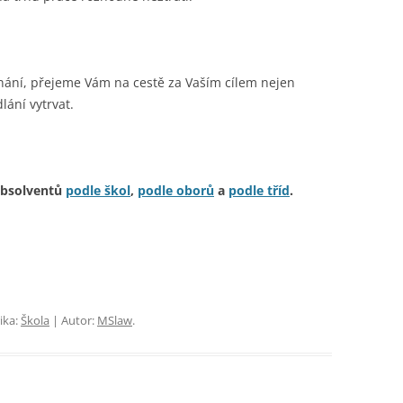
 TŘÍD
EJNOSPRÁVNÍ ČINNOST
stnání, přejeme Vám na cestě za Vaším cílem nejen
lání vytrvat.
absolventů
podle škol
,
podle oborů
a
podle tříd
.
ika:
Škola
| Autor:
MSlaw
.