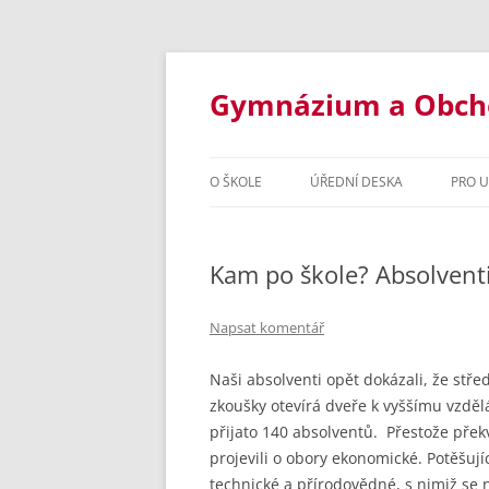
Přejít
k
obsahu
Gymnázium a Obchod
webu
O ŠKOLE
ÚŘEDNÍ DESKA
PRO 
ZÁKLADNÍ INFORMACE
STUD
Kam po škole? Absolventi
STUDIJNÍ OBORY
INF
DOKUMENTY ŠKOLY
OSM
Napsat komentář
VYBAVENÍ ŠKOLY
ČTY
Naši absolventi opět dokázali, že stř
zkoušky otevírá dveře k vyššímu vzděl
ŠKOLNÍ ROK 2020/2021
ORGANI
INF
přijato 140 absolventů. Přestože přek
ŠKOLSKÁ RADA
ŠKOLNÍ 
OBC
projevili o obory ekonomické. Potěšují
technické a přírodovědné, s nimiž se 