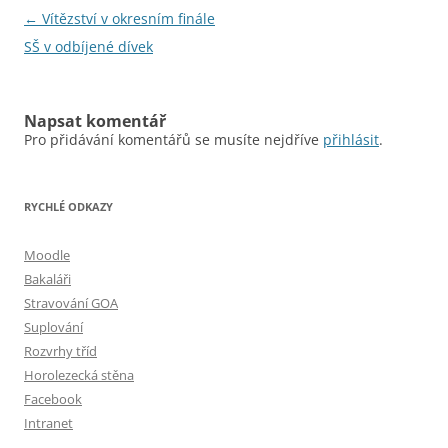
Navigace
←
Vítězství v okresním finále
pro
SŠ v odbíjené dívek
příspěvky
Napsat komentář
Pro přidávání komentářů se musíte nejdříve
přihlásit
.
RYCHLÉ ODKAZY
Moodle
Bakaláři
Stravování GOA
Suplování
Rozvrhy tříd
Horolezecká stěna
Facebook
Intranet