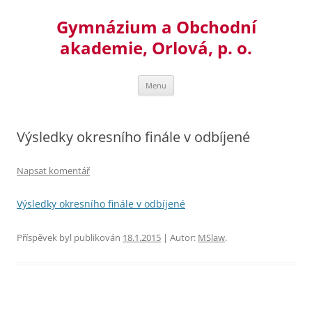
Přejít
k
Gymnázium a Obchodní
obsahu
webu
akademie, Orlová, p. o.
Menu
Výsledky okresního finále v odbíjené
Napsat komentář
Výsledky okresního finále v odbíjené
Příspěvek byl publikován
18.1.2015
| Autor:
MSlaw
.