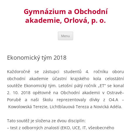
Přejít
k
Gymnázium a Obchodní
obsahu
webu
akademie, Orlová, p. o.
Menu
Ekonomický tým 2018
Každoročně se zástupci studentů 4. ročníku oboru
obchodní akademie účastní krajského kola celostátní
soutěže Ekonomický tým.
Letošní pátý ročník „ET“ se konal
2. 10. 2018 opětovně na Obchodní akademii v Ostravě–
Porubě a naši školu reprezentovaly dívky z O4.A –
Kowolowská Terezie, Lichtblauová Tereza a Novická Adéla.
Tato soutěž je složena ze dvou disciplín:
– test z odborných znalostí (EKO, UCE, IT, všeobecného