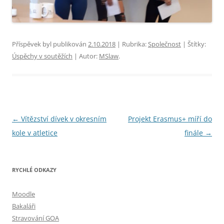
Příspěvek byl publikován
2.10.2018
| Rubrika:
Společnost
| Štítky:
Úspěchy v soutěžích
| Autor:
MSlaw
.
Navigace
←
Vítězství dívek v okresním
Projekt Erasmus+ míří do
pro
kole v atletice
finále
→
příspěvky
RYCHLÉ ODKAZY
Moodle
Bakaláři
Stravování GOA