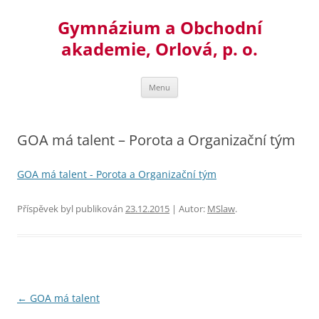
Přejít
k
Gymnázium a Obchodní
obsahu
webu
akademie, Orlová, p. o.
Menu
GOA má talent – Porota a Organizační tým
GOA má talent - Porota a Organizační tým
Příspěvek byl publikován
23.12.2015
| Autor:
MSlaw
.
Navigace
←
GOA má talent
pro