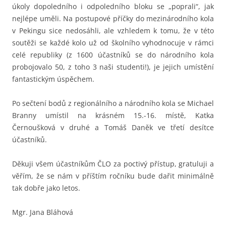
úkoly dopoledního i odpoledního bloku se „poprali“, jak
nejlépe uměli. Na postupové příčky do mezinárodního kola
v Pekingu sice nedosáhli, ale vzhledem k tomu, že v této
soutěži se každé kolo už od školního vyhodnocuje v rámci
celé republiky (z 1600 účastníků se do národního kola
probojovalo 50, z toho 3 naši studenti!), je jejich umístění
fantastickým úspěchem.
Po sečtení bodů z regionálního a národního kola se Michael
Branny umístil na krásném 15.-16. místě, Katka
Černoušková v druhé a Tomáš Daněk ve třetí desítce
účastníků.
Děkuji všem účastníkům ČLO za poctivý přístup, gratuluji a
věřím, že se nám v příštím ročníku bude dařit minimálně
tak dobře jako letos.
Mgr. Jana Bláhová