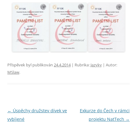
Příspěvek byl publikován
24.4.2014
| Rubrika:
Jazyky
| Autor:
MSlaw
.
Navigace
←
Úspěchy družstev dívek ve
Exkurze do Čech v rámci
pro
vybíjené
projektu NatTech
→
příspěvky