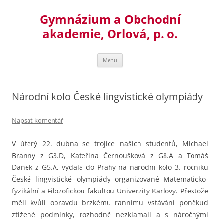
Přejít
k
Gymnázium a Obchodní
obsahu
webu
akademie, Orlová, p. o.
Menu
Národní kolo České lingvistické olympiády
Napsat komentář
V úterý 22. dubna se trojice našich studentů, Michael
Branny z G3.D, Kateřina Černoušková z G8.A a Tomáš
Daněk z G5.A, vydala do Prahy na národní kolo 3. ročníku
České lingvistické olympiády organizované Matematicko-
fyzikální a Filozofickou fakultou Univerzity Karlovy.
Přestože
měli kvůli opravdu brzkému rannímu vstávání poněkud
ztížené podmínky, rozhodně nezklamali a s náročnými