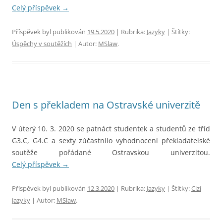
Celý příspěvek
→
Příspěvek byl publikován
19.5.2020
| Rubrika:
Jazyky
| Štítky:
Úspěchy v soutěžích
| Autor:
MSlaw
.
Den s překladem na Ostravské univerzitě
V úterý 10. 3. 2020 se patnáct studentek a studentů ze tříd
G3.C, G4.C a sexty zúčastnilo vyhodnocení překladatelské
soutěže pořádané Ostravskou univerzitou.
Celý příspěvek
→
Příspěvek byl publikován
12.3.2020
| Rubrika:
Jazyky
| Štítky:
Cizí
jazyky
| Autor:
MSlaw
.