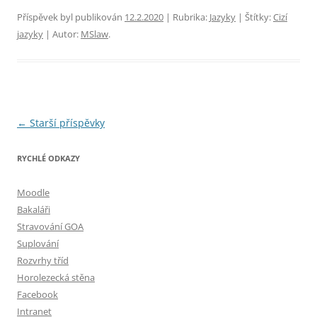
Příspěvek byl publikován
12.2.2020
| Rubrika:
Jazyky
| Štítky:
Cizí
jazyky
| Autor:
MSlaw
.
Navigace
←
Starší příspěvky
pro
RYCHLÉ ODKAZY
příspěvky
Moodle
Bakaláři
Stravování GOA
Suplování
Rozvrhy tříd
Horolezecká stěna
Facebook
Intranet