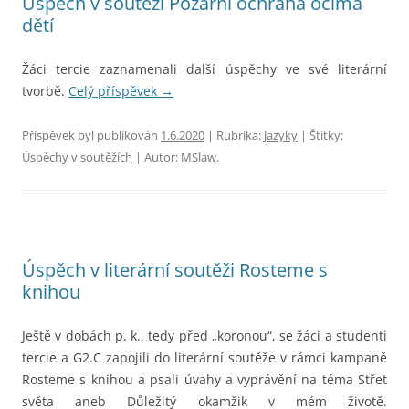
Úspěch v soutěži Požární ochrana očima
dětí
Žáci tercie zaznamenali další úspěchy ve své literární
tvorbě.
Celý příspěvek
→
Příspěvek byl publikován
1.6.2020
| Rubrika:
Jazyky
| Štítky:
Úspěchy v soutěžích
| Autor:
MSlaw
.
Úspěch v literární soutěži Rosteme s
knihou
Ještě v dobách p. k., tedy před „koronou“, se žáci a studenti
tercie a G2.C zapojili do literární soutěže v rámci kampaně
Rosteme s knihou a psali úvahy a vyprávění na téma Střet
světa aneb Důležitý okamžik v mém životě.