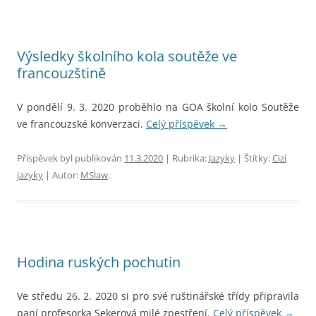
Výsledky školního kola soutěže ve
francouzštině
V pondělí 9. 3. 2020 proběhlo na GOA školní kolo Soutěže
ve francouzské konverzaci.
Celý příspěvek
→
Příspěvek byl publikován
11.3.2020
| Rubrika:
Jazyky
| Štítky:
Cizí
jazyky
| Autor:
MSlaw
.
Hodina ruských pochutin
Ve středu 26. 2. 2020 si pro své ruštinářské třídy připravila
paní profesorka Sekerová milé zpestření.
Celý příspěvek
→