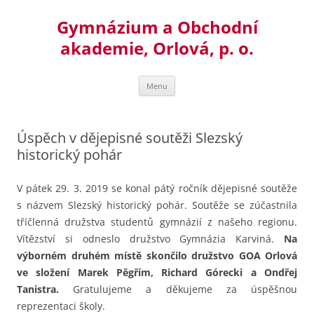
Přejít
k
Gymnázium a Obchodní
obsahu
webu
akademie, Orlová, p. o.
Menu
Úspěch v dějepisné soutěži Slezský
historický pohár
V pátek 29. 3. 2019 se konal pátý ročník dějepisné soutěže
s názvem Slezský historický pohár.
Soutěže se zúčastnila
tříčlenná družstva studentů gymnázií z našeho regionu.
Vítězství si odneslo družstvo Gymnázia Karviná.
Na
výborném druhém místě skončilo družstvo GOA Orlová
ve složení Marek Pěgřím, Richard Górecki a Ondřej
Tanistra.
Gratulujeme a děkujeme za úspěšnou
reprezentaci školy.