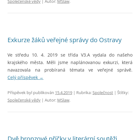
Společenské vědy
| Autor:
MSlaw
.
Exkurze žáků veřejné správy do Ostravy
Ve středu 10. 4. 2019 se třída V3.A vydala do našeho
krajského města. Měli jsme naplánovanou exkurzi, která
navazovala na probíraná témata ve veřejné správě.
Celý příspěvek
→
Příspěvek byl publikován
15.4.2019
| Rubrika:
Společnost
| Štítky:
Společenské vědy
| Autor:
MSlaw
.
Dvě bronzové příčky v literární soutěži