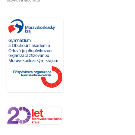
Jazyková laboratoř