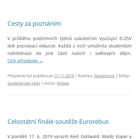
Cesty za poznáním
V průběhu podzimních týdnů uskutečnili vyučující D-ZSV
dvě poznávací exkurze. Každá z nich umožnila studentům
nahlédnout do jiné části našich i světových dějin.
Celý příspěvek
→
Příspěvek byl publikován
21.11.2019
| Rubrika:
Společnost
| Štítky:
Společenské vědy
| Autor:
MSlaw
.
Celostátní finále soutěže Eurorebus
V pondělí 17. 6. 2019 vyrazili Aleš Gottwald, Matěj Kopel a