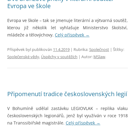
Evropa ve škole
Evropa ve škole – tak se jmenuje literární a výtvarná soutěž,
kterou již několik let vyhlašuje Ministerstvo školství,
mládeže a tělovýchovy.
Celý příspěvek
→
Příspěvek byl publikován
11.4.2019
| Rubrika:
Společnost
| Štítky:
Společenské vědy
,
Úspěchy v soutěžích
| Autor:
MSlaw
.
Připomenutí tradice československých legií
V Bohumíně udělal zastávku LEGIOVLAK – replika vlaku
československých legionářů, jenž byl využíván v roce 1918
na Transsibiřské magistrále.
Celý příspěvek
→