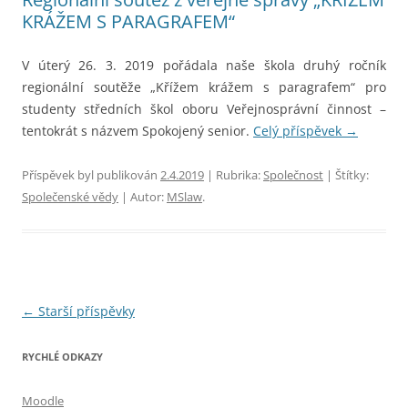
KRÁŽEM S PARAGRAFEM“
V úterý 26. 3. 2019 pořádala naše škola druhý ročník
regionální soutěže „Křížem krážem s paragrafem“ pro
studenty středních škol oboru Veřejnosprávní činnost –
tentokrát s názvem Spokojený senior.
Celý příspěvek
→
Příspěvek byl publikován
2.4.2019
| Rubrika:
Společnost
| Štítky:
Společenské vědy
| Autor:
MSlaw
.
Navigace
←
Starší příspěvky
pro
RYCHLÉ ODKAZY
příspěvky
Moodle