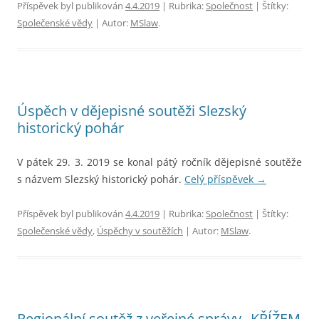
Příspěvek byl publikován
4.4.2019
| Rubrika:
Společnost
| Štítky:
Společenské vědy
| Autor:
MSlaw
.
Úspěch v dějepisné soutěži Slezský
historický pohár
V pátek 29. 3. 2019 se konal pátý ročník dějepisné soutěže
s názvem Slezský historický pohár.
Celý příspěvek
→
Příspěvek byl publikován
4.4.2019
| Rubrika:
Společnost
| Štítky:
Společenské vědy
,
Úspěchy v soutěžích
| Autor:
MSlaw
.
Regionální soutěž z veřejné správy „KŘÍŽEM