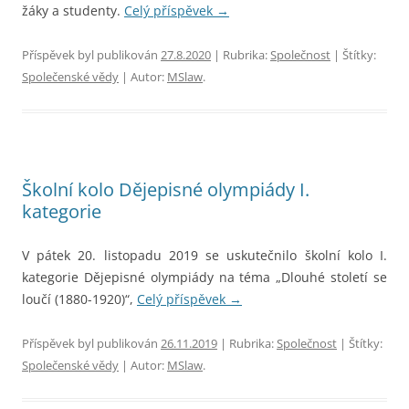
žáky a studenty.
Celý příspěvek
→
Příspěvek byl publikován
27.8.2020
| Rubrika:
Společnost
| Štítky:
Společenské vědy
| Autor:
MSlaw
.
Školní kolo Dějepisné olympiády I.
kategorie
V pátek 20. listopadu 2019 se uskutečnilo školní kolo I.
kategorie Dějepisné olympiády na téma „Dlouhé století se
loučí (1880-1920)“,
Celý příspěvek
→
Příspěvek byl publikován
26.11.2019
| Rubrika:
Společnost
| Štítky:
Společenské vědy
| Autor:
MSlaw
.