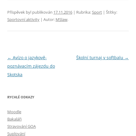
Příspěvek byl publikován
17.11.2016
| Rubrika:
Sport
| Štítky:
Sportovní aktivity
| Autor:
MSlaw
.
Navigace
←
Avízo o jazykově-
Školní turnaj v softbalu
→
pro
poznávacím zájezdu do
příspěvky
Skotska
RYCHLÉ ODKAZY
Moodle
Bakaláři
Stravování GOA
Suplování