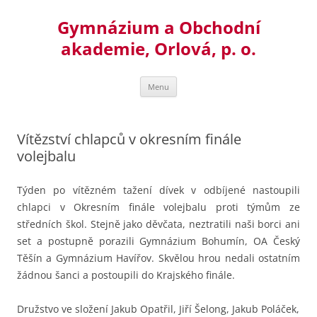
Přejít
k
Gymnázium a Obchodní
obsahu
webu
akademie, Orlová, p. o.
Menu
Vítězství chlapců v okresním finále
volejbalu
Týden po vítězném tažení dívek v odbíjené nastoupili
chlapci v Okresním finále volejbalu proti týmům ze
středních škol.
Stejně jako děvčata, neztratili naši borci ani
set a postupně porazili Gymnázium Bohumín, OA Český
Těšín a Gymnázium Havířov. Skvělou hrou nedali ostatním
žádnou šanci a postoupili do Krajského finále.
Družstvo ve složení Jakub Opatřil, Jiří Šelong, Jakub Poláček,