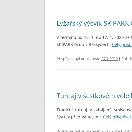
Lyžařský výcvik SKIPARK
V termínu od 13. 1. do 17. 1. 2020 se 
SKIPARK Gruň v Beskydech.
Celý přís
Příspěvek byl publikován
27.1.2020
| Rubri
Turnaj v šestkovém volej
Tradiční turnaj v odbíjené smíšenýc
čtvrtek před Vánocemi.
Celý příspěve
Příspěvek byl publikován
20.12.2019
| Rubr