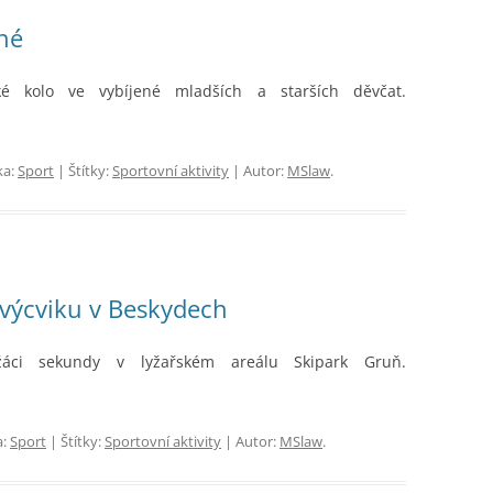
ené
 kolo ve vybíjené mladších a starších děvčat.
ka:
Sport
| Štítky:
Sportovní aktivity
| Autor:
MSlaw
.
výcviku v Beskydech
 žáci sekundy v lyžařském areálu Skipark Gruň.
a:
Sport
| Štítky:
Sportovní aktivity
| Autor:
MSlaw
.