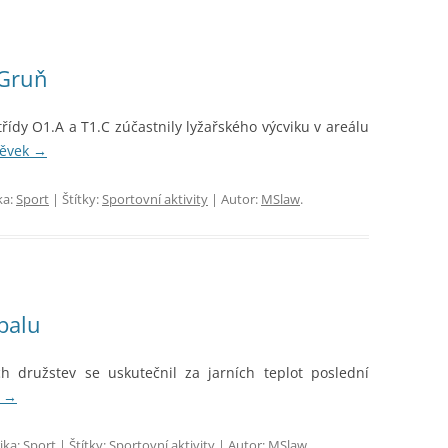
 Gruň
třídy O1.A a T1.C zúčastnily lyžařského výcviku v areálu
pěvek
→
ka:
Sport
| Štítky:
Sportovní aktivity
| Autor:
MSlaw
.
balu
h družstev se uskutečnil za jarních teplot poslední
k
→
ika:
Sport
| Štítky:
Sportovní aktivity
| Autor:
MSlaw
.