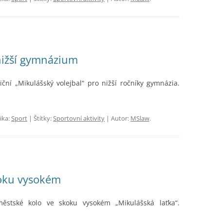
nižší gymnázium
iční „Mikulášský volejbal“ pro nižší ročníky gymnázia.
ika:
Sport
| Štítky:
Sportovní aktivity
| Autor:
MSlaw
.
koku vysokém
ěstské kolo ve skoku vysokém „Mikulášská laťka“.