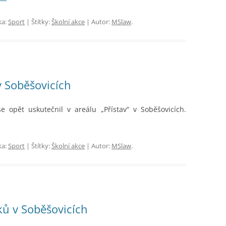
 TŘÍD
EJNOSPRÁVNÍ ČINNOST
ka:
Sport
| Štítky:
Školní akce
| Autor:
MSlaw
.
v Soběšovicích
e opět uskutečnil v areálu „Přístav“ v Soběšovicích.
ka:
Sport
| Štítky:
Školní akce
| Autor:
MSlaw
.
ků v Soběšovicích