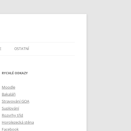
E
OSTATNÍ
DOTAZY A PŘIPOMÍNKY
RYCHLÉ ODKAZY
ŠKOLSTVÍ V ČR
MAPA A GPS
Moodle
Bakaláři
Stravování GOA
Suplování
Rozvrhy tříd
Horolezecká stěna
Facebook