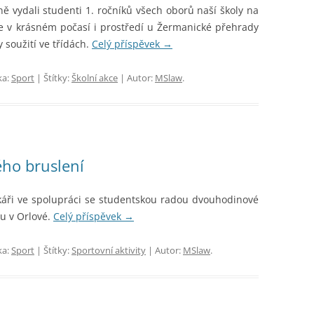
 vydali studenti 1. ročníků všech oborů naší školy na
e v krásném počasí i prostředí u Žermanické přehrady
y soužití ve třídách.
Celý příspěvek
→
ka:
Sport
| Štítky:
Školní akce
| Autor:
MSlaw
.
ho bruslení
vikáři ve spolupráci se studentskou radou dvouhodinové
u v Orlové.
Celý příspěvek
→
ka:
Sport
| Štítky:
Sportovní aktivity
| Autor:
MSlaw
.