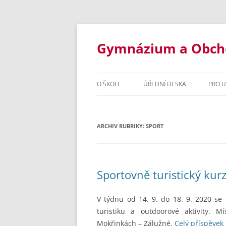
Přejít
k
obsahu
Gymnázium a Obchod
webu
O ŠKOLE
ÚŘEDNÍ DESKA
PRO 
ZÁKLADNÍ INFORMACE
STUD
ARCHIV RUBRIKY:
STUDIJNÍ OBORY
SPORT
INF
DOKUMENTY ŠKOLY
OSM
VYBAVENÍ ŠKOLY
ČTY
Sportovně turistický kur
ŠKOLNÍ ROK 2020/2021
ORGANI
INF
V týdnu od 14. 9. do 18. 9. 2020 se
ŠKOLSKÁ RADA
ŠKOLNÍ 
OBC
turistiku a outdoorové aktivity. 
Mokřinkách – Zálužné.
Celý příspěvek