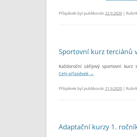
STUDENTSKÁ RADA
SEZNAMY
VEŘ
Příspěvek byl publikován
22.9.2020
| Rubri
VÝCHOVNÁ KOMISE
PORADENSTVÍ
ZAMĚSTNANCI ŠKOLY
Sportovní kurz terciánů 
FOTOGALERIE
PARTNEŘI ŠKOLY
Každoroční zářijový sportovní kurz s
Celý příspěvek
→
Příspěvek byl publikován
21.9.2020
| Rubri
Adaptační kurzy 1. roční