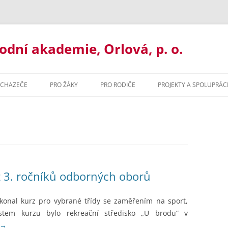
ní akademie, Orlová, p. o.
UCHAZEČE
PRO ŽÁKY
PRO RODIČE
PROJEKTY A SPOLUPRÁC
UJ U NÁS
ORGANIZACE ROKU
BAKALÁŘI
ORMACE PRO UCHAZEČE
MATERIÁLY KE STAŽENÍ
ORGANIZACE ŠK. ROKU
ILETÉ GYMNÁZIUM
MATURITNÍ ZKOUŠKA 2021
MATERIÁLY KE STAŽENÍ
ŘLETÉ GYMNÁZIUM
PORADENSTVÍ
PORADENSTVÍ
z 3. ročníků odborných oborů
ZACE ROKU
ORMAČNÍ TECHNOLOGIE
PREVENCE RIZIK
NADAČNÍ FOND GOA ORLOVÁ
 konal kurz pro vybrané třídy se zaměřením na sport,
ZVONĚNÍ
HODNÍ AKADEMIE
Místem kurzu bylo rekreační středisko „U brodu“ v
→