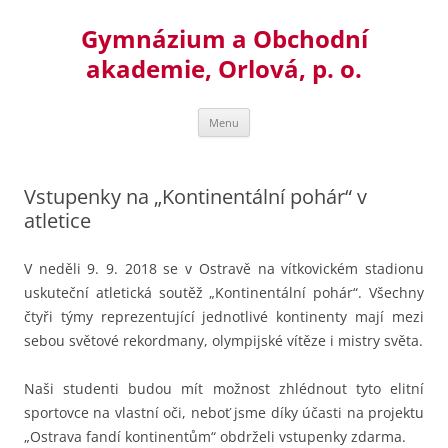
Přejít
k
Gymnázium a Obchodní
obsahu
webu
akademie, Orlová, p. o.
Menu
Vstupenky na „Kontinentální pohár“ v
atletice
V neděli 9. 9. 2018 se v Ostravě na vítkovickém stadionu
uskuteční atletická soutěž „Kontinentální pohár“.
Všechny
čtyři týmy reprezentující jednotlivé kontinenty mají mezi
sebou světové rekordmany, olympijské vítěze i mistry světa.
Naši studenti budou mít možnost zhlédnout tyto elitní
sportovce na vlastní oči, neboť jsme díky účasti na projektu
„Ostrava fandí kontinentům“ obdrželi vstupenky zdarma.