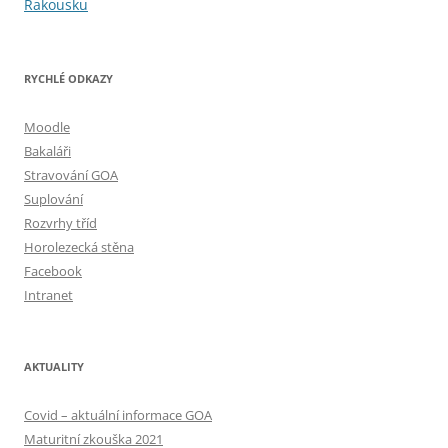
příspěvky
Rakousku
RYCHLÉ ODKAZY
Moodle
Bakaláři
Stravování GOA
Suplování
Rozvrhy tříd
Horolezecká stěna
Facebook
Intranet
AKTUALITY
Covid – aktuální informace GOA
Maturitní zkouška 2021