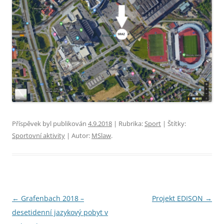
Příspěvek byl publikován
4.9.2018
| Rubrika:
Sport
| Štítky:
Sportovní aktivity
| Autor:
MSlaw
.
Navigace
←
Grafenbach 2018 –
Projekt EDISON
→
pro
desetidenní jazykový pobyt v