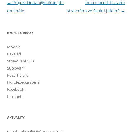
Navigace
←
Projekt Donau@online jde
Informace k hrazení
pro
do finále
stravného ve školní jídelně
→
příspěvky
RYCHLÉ ODKAZY
Moodle
Bakaláři
Stravování GOA
Suplování
Rozvrhy tříd
Horolezecká stěna
Facebook
Intranet
AKTUALITY
Covid – aktuální informace GOA