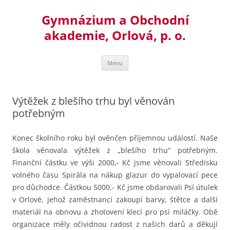
Přejít
k
Gymnázium a Obchodní
obsahu
webu
akademie, Orlová, p. o.
Menu
Výtěžek z blešího trhu byl věnován
potřebným
Konec školního roku byl ověnčen příjemnou událostí.
Naše
škola věnovala výtěžek z „blešího trhu“ potřebným.
Finanční částku ve výši 2000,- Kč jsme věnovali Středisku
volného času Spirála na nákup glazur do vypalovací pece
pro důchodce. Částkou 5000,- Kč jsme obdarovali Psí útulek
v Orlové, jehož zaměstnanci zakoupí barvy, štětce a další
materiál na obnovu a zhotovení klecí pro psí miláčky. Obě
organizace měly očividnou radost z našich darů a děkují