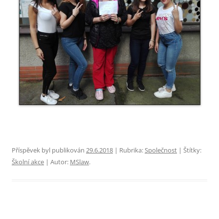
Příspěvek byl publikován
29.6.2018
| Rubrika:
Společnost
| Štítky:
Školní akce
| Autor:
MSlaw
.