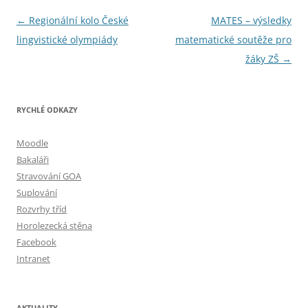
Navigace
←
Regionální kolo České
MATES – výsledky
pro
lingvistické olympiády
matematické soutěže pro
příspěvky
žáky ZŠ
→
RYCHLÉ ODKAZY
Moodle
Bakaláři
Stravování GOA
Suplování
Rozvrhy tříd
Horolezecká stěna
Facebook
Intranet
AKTUALITY