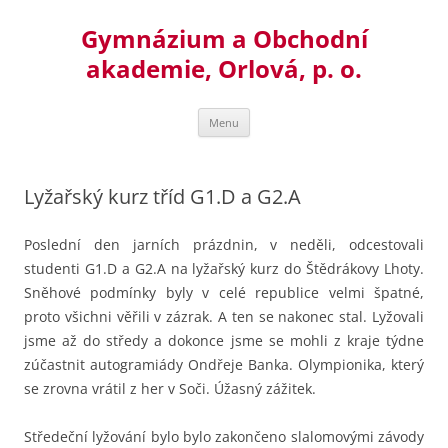
Přejít
k
Gymnázium a Obchodní
obsahu
webu
akademie, Orlová, p. o.
Menu
Lyžařský kurz tříd G1.D a G2.A
Poslední den jarních prázdnin, v neděli, odcestovali
studenti G1.D a G2.A na lyžařský kurz do Štědrákovy Lhoty.
Sněhové podmínky byly v celé republice velmi špatné,
proto všichni věřili v zázrak. A ten se nakonec stal. Lyžovali
jsme až do středy a dokonce jsme se mohli z kraje týdne
zúčastnit autogramiády Ondřeje Banka. Olympionika, který
se zrovna vrátil z her v Soči. Úžasný zážitek.
Středeční lyžování bylo bylo zakončeno slalomovými závody