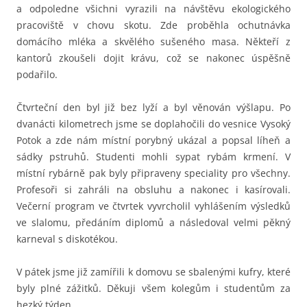
a odpoledne všichni vyrazili na návštěvu ekologického
pracoviště v chovu skotu. Zde proběhla ochutnávka
domácího mléka a skvělého sušeného masa. Někteří z
kantorů zkoušeli dojit krávu, což se nakonec úspěšně
podařilo.
Čtvrteční den byl již bez lyží a byl věnován výšlapu. Po
dvanácti kilometrech jsme se doplahočili do vesnice Vysoký
Potok a zde nám místní porybný ukázal a popsal líheň a
sádky pstruhů. Studenti mohli sypat rybám krmení. V
místní rybárně pak byly připraveny speciality pro všechny.
Profesoři si zahráli na obsluhu a nakonec i kasírovali.
Večerní program ve čtvrtek vyvrcholil vyhlášením výsledků
ve slalomu, předáním diplomů a následoval velmi pěkný
karneval s diskotékou.
V pátek jsme již zamířili k domovu se sbalenými kufry, které
byly plné zážitků. Děkuji všem kolegům i studentům za
hezký týden.