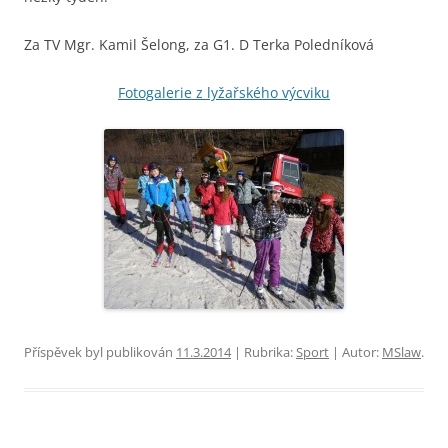
Za TV Mgr. Kamil Šelong, za G1. D Terka Poledníková
Fotogalerie z lyžařského výcviku
Příspěvek byl publikován
11.3.2014
| Rubrika:
Sport
| Autor:
MSlaw
.