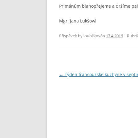
STUDENTSKÁ RADA
SEZNAMY
VEŘ
Primánům blahopřejeme a držíme palc
VÝCHOVNÁ KOMISE
Mgr. Jana Lukšová
PORADENSTVÍ
Příspěvek byl publikován
17.4.2016
| Rubri
ZAMĚSTNANCI ŠKOLY
FOTOGALERIE
PARTNEŘI ŠKOLY
Navigace
←
Týden francouzské kuchyně v sept
pro
příspěvky