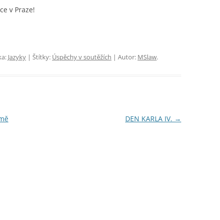
 TŘÍD
EJNOSPRÁVNÍ ČINNOST
e v Praze!
ka:
Jazyky
| Štítky:
Úspěchy v soutěžích
| Autor:
MSlaw
.
imě
DEN KARLA IV.
→