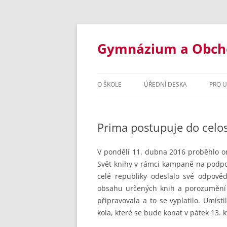
Přejít
k
obsahu
Gymnázium a Obchod
webu
O ŠKOLE
ÚŘEDNÍ DESKA
PRO 
ZÁKLADNÍ INFORMACE
STUD
Prima postupuje do celos
STUDIJNÍ OBORY
INF
DOKUMENTY ŠKOLY
OSM
V pondělí 11. dubna 2016 proběhlo on
Svět knihy v rámci kampaně na podpo
VYBAVENÍ ŠKOLY
ČTY
celé republiky odeslalo své odpověd
obsahu určených knih a porozumění t
ŠKOLNÍ ROK 2020/2021
ORGANI
INF
připravovala a to se vyplatilo. Umíst
ŠKOLSKÁ RADA
ŠKOLNÍ 
OBC
kola, které se bude konat v pátek 13. 