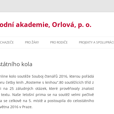
ní akademie, Orlová, p. o.
UCHAZEČE
PRO ŽÁKY
PRO RODIČE
PROJEKTY A SPOLUPRÁC
UJ U NÁS
ORGANIZACE ROKU
BAKALÁŘI
tátního kola
ORMACE PRO UCHAZEČE
MATERIÁLY KE STAŽENÍ
ORGANIZACE ŠK. ROKU
ILETÉ GYMNÁZIUM
MATURITNÍ ZKOUŠKA 2021
MATERIÁLY KE STAŽENÍ
line kolo soutěže Souboj čtenářů 2016, kterou pořádá
ru četby knih „Rosteme s knihou“.
80 soutěžících tříd z
ŘLETÉ GYMNÁZIUM
PORADENSTVÍ
PORADENSTVÍ
i na 25 záludných otázek, které prověřovaly znalost
extu. Naše letošní prima se na soutěž velmi pečlivě
ZACE ROKU
ORMAČNÍ TECHNOLOGIE
PREVENCE RIZIK
NADAČNÍ FOND GOA ORLOVÁ
ila se celkově na 5. místě a postoupila do celostátního
ZVONĚNÍ
HODNÍ AKADEMIE
května 2016 v Praze.