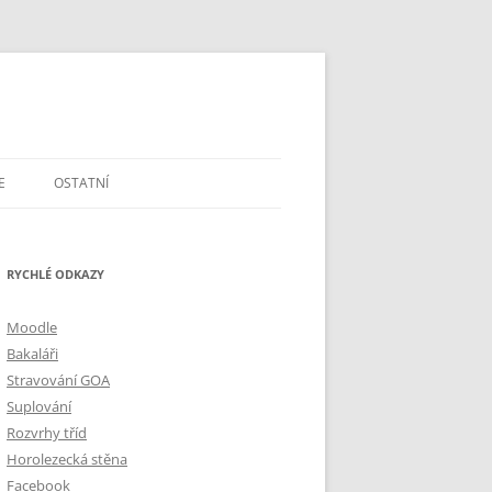
E
OSTATNÍ
DOTAZY A PŘIPOMÍNKY
RYCHLÉ ODKAZY
ŠKOLSTVÍ V ČR
MAPA A GPS
Moodle
Bakaláři
Stravování GOA
Suplování
Rozvrhy tříd
Horolezecká stěna
Facebook