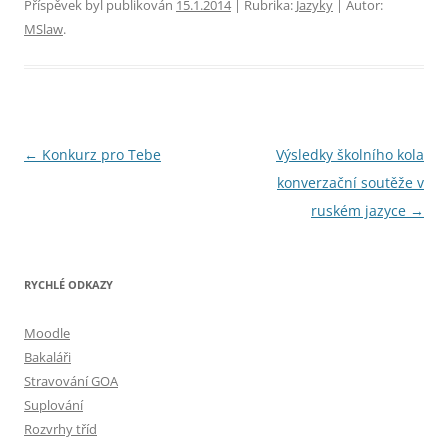
Příspěvek byl publikován
15.1.2014
| Rubrika:
Jazyky
| Autor:
MSlaw
.
Navigace
←
Konkurz pro Tebe
Výsledky školního kola
pro
konverzační soutěže v
příspěvky
ruském jazyce
→
RYCHLÉ ODKAZY
Moodle
Bakaláři
Stravování GOA
Suplování
Rozvrhy tříd