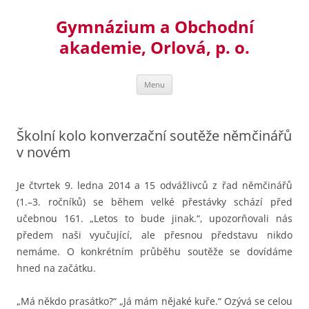
Přejít
k
Gymnázium a Obchodní
obsahu
webu
akademie, Orlová, p. o.
Menu
Školní kolo konverzační soutěže němčinářů
v novém
Je čtvrtek 9. ledna 2014 a 15 odvážlivců z řad němčinářů
(1.–3. ročníků) se během velké přestávky schází před
učebnou 161. „Letos to bude jinak.“, upozorňovali nás
předem naši vyučující,
ale přesnou představu nikdo
nemáme. O konkrétním průběhu soutěže se dovídáme
hned na začátku.
„Má někdo prasátko?“ „Já mám nějaké kuře.“ Ozývá se celou