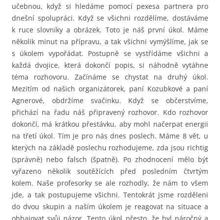
učebnou, když si hledáme pomocí pexesa partnera pro
dnešní spolupráci. Když se všichni rozdělíme, dostáváme
k ruce slovníky a obrázek. Toto je náš první úkol. Máme
několik minut na přípravu, a tak všichni vymýšlíme, jak se
s úkolem vypořádat. Postupně se vystřídáme všichni a
každá dvojice, která dokončí popis, si náhodně vytáhne
téma rozhovoru. Začínáme se chystat na druhý úkol.
Mezitím od našich organizátorek, paní Kozubkové a paní
Agnerové, obdržíme svačinku. Když se občerstvíme,
přichází na řadu náš připravený rozhovor. Kdo rozhovor
dokončí, má krátkou přestávku, aby mohl načerpat energii
na třetí úkol. Tím je pro nás dnes poslech. Máme 8 vět, u
kterých na základě poslechu rozhodujeme, zda jsou richtig
(správně) nebo falsch (špatně). Po zhodnocení mělo být
vyřazeno několik soutěžících před posledním čtvrtým
kolem. Naše profesorky se ale rozhodly, že nám to všem
jde, a tak postupujeme všichni. Tentokrát jsme rozděleni
do dvou skupin a naším úkolem je reagovat na situace a
obhajovat svůj názor. Tento úkol přesto, že byl náročný a