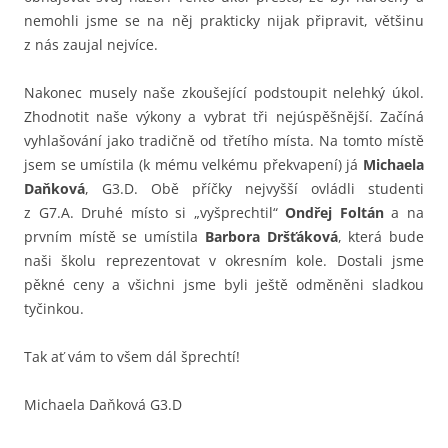
nemohli jsme se na něj prakticky nijak připravit, většinu
z nás zaujal nejvíce.
Nakonec musely naše zkoušející podstoupit nelehký úkol.
Zhodnotit naše výkony a vybrat tři nejúspěšnější. Začíná
vyhlašování jako tradičně od třetího místa. Na tomto místě
jsem se umístila (k mému velkému překvapení) já
Michaela
Daňková
, G3.D. Obě příčky nejvyšší ovládli studenti
z G7.A. Druhé místo si „vyšprechtil“
Ondřej Foltán
a na
prvním místě se umístila
Barbora Dršťáková
, která bude
naši školu reprezentovat v okresním kole. Dostali jsme
pěkné ceny a všichni jsme byli ještě odměněni sladkou
tyčinkou.
Tak ať vám to všem dál šprechtí!
Michaela Daňková G3.D