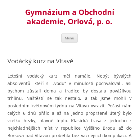
Přejít
k
Gymnázium a Obchodní
obsahu
webu
akademie, Orlová, p. o.
Menu
Vodácký kurz na Vltavě
Letošní vodácký kurz měl namále.
Nebýt bývalých
absolventů, kteří si „vodu“ v minulosti pochvalovali, asi
bychom zůstali doma a tradice by dostala povážlivou
trhlinu. Naštěstí se tak nestalo, a tak jsme mohli v
posledním květnovém týdnu na Vltavu vyrazit. Počasí nám
celých 6 dnů přálo a až na jedno propršené úterý bylo
vcelku hezky, hlavně teplo. Klasická trasa z jednoho z
nejchladnějších míst v republice Vyššího Brodu až do
Boršova nad Vltavou proběhla bez vážnějších komplikací. A