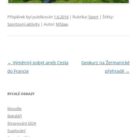
Příspěvek byl publikován
1.6.2016
| Rubrika:
Sport
| Štítky:
Sportovní aktivity
| Autor:
MSlaw
.
Navigace
←
Výměnný pobyt aneb Cesta
Geokurz na Žermanické
pro
do Francie
přehradě
→
příspěvky
RYCHLÉ ODKAZY
Moodle
Bakaláři
Stravování GOA
Suplování