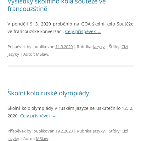
Výsledky školního kola soutěže ve
francouzštině
V pondělí 9. 3. 2020 proběhlo na GOA školní kolo Soutěže
ve francouzské konverzaci.
Celý příspěvek
→
Příspěvek byl publikován
11.3.2020
| Rubrika:
Jazyky
| Štítky:
Cizí
jazyky
| Autor:
MSlaw
.
Školní kolo ruské olympiády
Školní kolo olympiády v ruském jazyce se uskutečnilo 12. 2.
2020.
Celý příspěvek
→
Příspěvek byl publikován
19.2.2020
| Rubrika:
Jazyky
| Štítky:
Cizí
jazyky
| Autor:
MSlaw
.