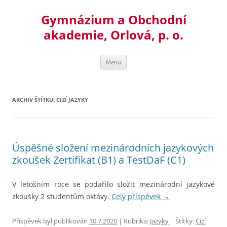
Přejít
k
Gymnázium a Obchodní
obsahu
webu
akademie, Orlová, p. o.
Menu
ARCHIV ŠTÍTKU:
CIZÍ JAZYKY
Úspěšné složení mezinárodních jazykových
zkoušek Zertifikat (B1) a TestDaF (C1)
V letošním roce se podařilo složit mezinárodní jazykové
zkoušky 2 studentům oktávy.
Celý příspěvek
→
Příspěvek byl publikován
10.7.2020
| Rubrika:
Jazyky
| Štítky:
Cizí