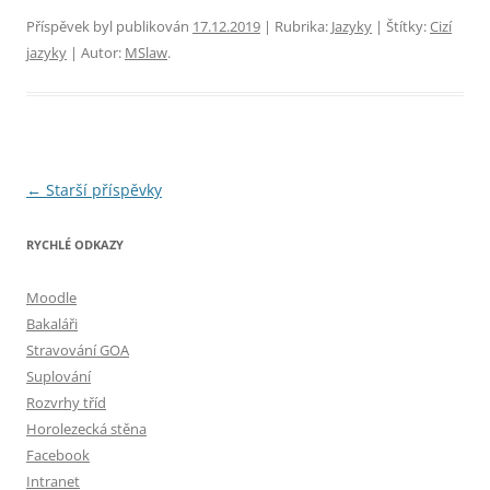
Příspěvek byl publikován
17.12.2019
| Rubrika:
Jazyky
| Štítky:
Cizí
jazyky
| Autor:
MSlaw
.
Navigace
←
Starší příspěvky
pro
RYCHLÉ ODKAZY
příspěvky
Moodle
Bakaláři
Stravování GOA
Suplování
Rozvrhy tříd
Horolezecká stěna
Facebook
Intranet