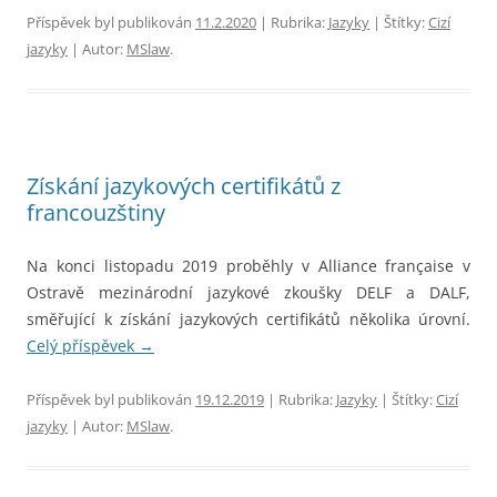
Příspěvek byl publikován
11.2.2020
| Rubrika:
Jazyky
| Štítky:
Cizí
jazyky
| Autor:
MSlaw
.
Získání jazykových certifikátů z
francouzštiny
Na konci listopadu 2019 proběhly v Alliance française v
Ostravě mezinárodní jazykové zkoušky DELF a DALF,
směřující k získání jazykových certifikátů několika úrovní.
Celý příspěvek
→
Příspěvek byl publikován
19.12.2019
| Rubrika:
Jazyky
| Štítky:
Cizí
jazyky
| Autor:
MSlaw
.