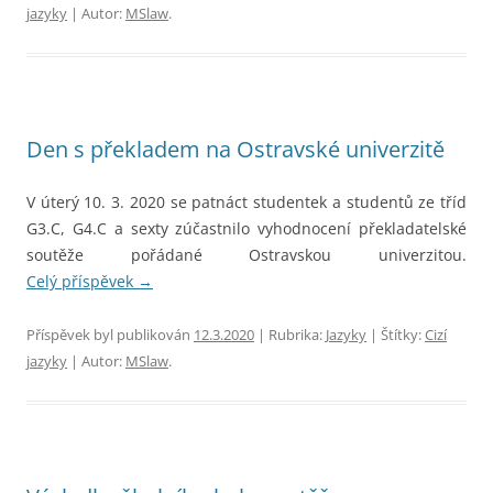
jazyky
| Autor:
MSlaw
.
Den s překladem na Ostravské univerzitě
V úterý 10. 3. 2020 se patnáct studentek a studentů ze tříd
G3.C, G4.C a sexty zúčastnilo vyhodnocení překladatelské
soutěže pořádané Ostravskou univerzitou.
Celý příspěvek
→
Příspěvek byl publikován
12.3.2020
| Rubrika:
Jazyky
| Štítky:
Cizí
jazyky
| Autor:
MSlaw
.